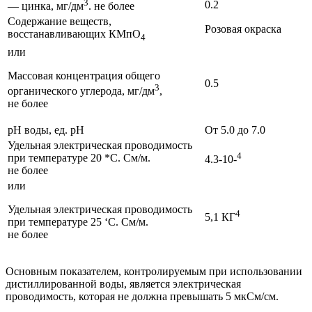
3
0.2
— цинка, мг/дм
. не более
Содержание веществ,
Розовая окраска
восстанавливающих КМпО
4
или
Массовая концентрация общего
0.5
3
органического углерода, мг/дм
,
не более
pH воды, ед. pH
От 5.0 до 7.0
Удельная электрическая проводимость
4
при температуре 20 *С. См/м.
4.3-10-
не более
или
Удельная электрическая проводимость
4
5,1 КГ
при температуре 25 ‘С. См/м.
не более
Основным показателем, контролируемым при использовании
дистиллированной воды, является электрическая
проводимость, которая не должна превышать 5 мкСм/см.