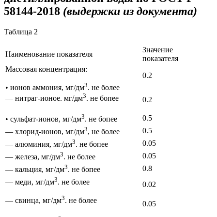
58144-2018
(выдержки из документа)
Таблица 2
Значение
Наименование показателя
показателя
Массовая концентрация:
0.2
3
• ионов аммония, мг/дм
. не более
3
— нитраг-ионое. мг/дм
. не бопее
0.2
3
0.5
• сульфат-ионов, мг/дм
. не бопее
3
0.5
— хлорид-ионов, мг/дм
, не более
3
0.05
— алюминия, мг/дм
. не бопее
3
0.05
— железа, мг/дм
. не более
3
0.8
— кальция, мг/дм
. не бопее
3
— меди, мг/дм
. не более
0.02
3
— свинца, мг/дм
. не более
0.05