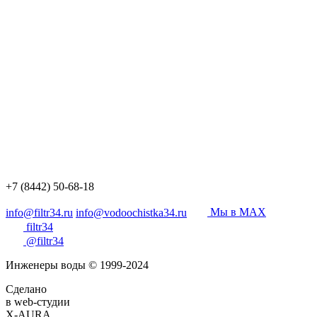
+7 (8442) 50-68-18
info@filtr34.ru
info@vodoochistka34.ru
Мы в MAX
filtr34
@filtr34
Инженеры воды © 1999-2024
Сделано
в web-студии
X-AURA