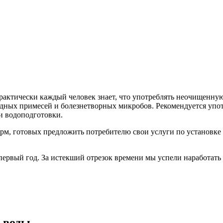
практически каждый человек знает, что употреблять неочищенную
вредных примесей и болезнетворных микробов. Рекомендуется уп
и водоподготовки.
м, готовых предложить потребителю свои услуги по установке 
рвый год. За истекший отрезок времени мы успели наработать 
 воды