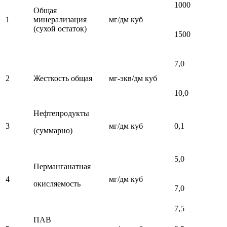
1000
Общая
1
минерализация
мг/дм куб
(сухой остаток)
1500
7,0
2
Жесткость общая
мг-экв/дм куб
10,0
Нефтепродукты
3
мг/дм куб
0,1
(суммарно)
5,0
Перманганатная
4
мг/дм куб
окисляемость
7,0
7,5
ПАВ