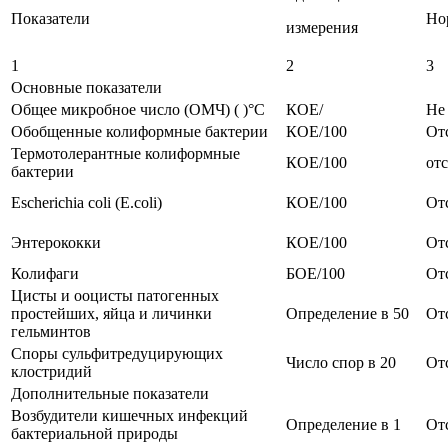
Показатели
Но
измерения
1
2
3
Основные показатели
Общее микробное число (ОМЧ) ( )°С
КОЕ/
Не
Обобщенные колиформные бактерии
КОЕ/100
От
Термотолерантные колиформные
КОЕ/100
от
бактерии
Escherichia coli (E.coli)
КОЕ/100
От
Энтерококки
КОЕ/100
От
Колифаги
БОЕ/100
От
Цисты и ооцисты патогенных
простейших, яйца и личинки
Определение в 50
От
гельминтов
Споры сульфитредуцирующих
Число спор в 20
От
клостридий
Дополнительные показатели
Возбудители кишечных инфекций
Определение в 1
От
бактериальной природы