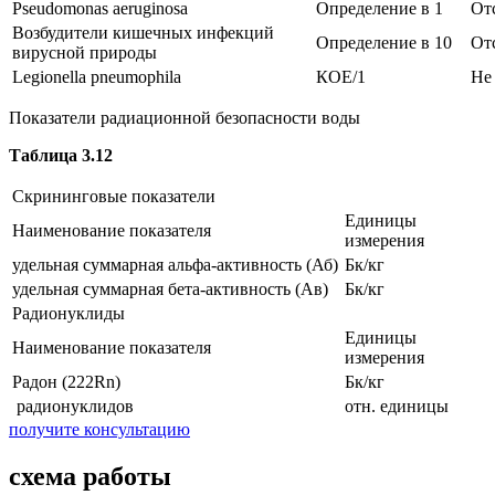
Pseudomonas aeruginosa
Определение в 1
От
Возбудители кишечных инфекций
Определение в 10
От
вирусной природы
Legionella pneumophila
КОЕ/1
Не
Показатели радиационной безопасности воды
Таблица 3.12
Скрининговые показатели
Единицы
Наименование показателя
измерения
удельная суммарная альфа-активность (Аб)
Бк/кг
удельная суммарная бета-активность (Ав)
Бк/кг
Радионуклиды
Единицы
Наименование показателя
измерения
Радон (222Rn)
Бк/кг
радионуклидов
отн. единицы
получите консультацию
схема работы