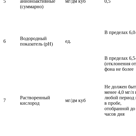
5
анионоактивные
мг/дм куб
0,5
(суммарно)
В пределах 6,0
Водородный
6
ед.
показатель (pH)
В пределах 6,5
(отклонения от
фона не более
Не должен быт
менее 4,0 мг/л 
Растворенный
любой период 
7
мг/дм куб
кислород
в пробе,
отобранной до
часов дня