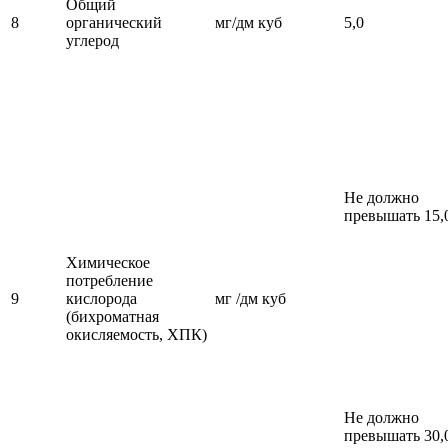
Общий
8
органический
мг/дм куб
5,0
углерод
Не должно
превышать 15,
Химическое
потребление
9
кислорода
мг /дм куб
(бихроматная
окисляемость, ХПК)
Не должно
превышать 30,