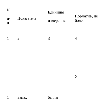
N
Единицы
Норматив, не
п/
Показатель
измерения
более
п
1
2
3
4
2
1
Запах
баллы