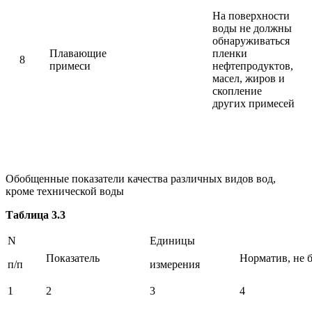
На поверхности
воды не должны
обнаруживаться
Плавающие
пленки
8
примеси
нефтепродуктов,
масел, жиров и
скопление
других примесей
Обобщенные показатели качества различных видов вод,
кроме технической воды
Таблица 3.3
N
Единицы
Показатель
Норматив, не 
п/п
измерения
1
2
3
4