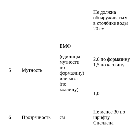
Не должна
обнаруживаться
в столбике воды
20 см
ЕМФ
(единицы
2,6 по формазину
мутности
1,5 по каолину
по
5
Мутность
формазину)
или мг/л
(по
коалину)
1,0
Не менее 30 по
6
Прозрачность
см
шрифту
Снеллена